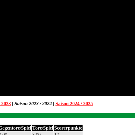
/ 2023
|
Saison 2023 / 2024
|
Saison 2024 / 2025
Gegentore/Spiel
Tore/Spiel
Scorerpunkte
0.00
3.00
17