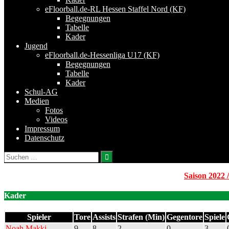
eFloorball.de-RL Hessen Staffel Nord (KF)
Begegnungen
Tabelle
Kader
Jugend
eFloorball.de-Hessenliga U17 (KF)
Begegnungen
Tabelle
Kader
Schul-AG
Medien
Fotos
Videos
Impressum
Datenschutz
Suchen
nach:
Saison 2022 
Kader
Spieler
Tore
Assists
Strafen (Min)
Gegentore
Spiele
Noah Makki
9
8
2
0
3