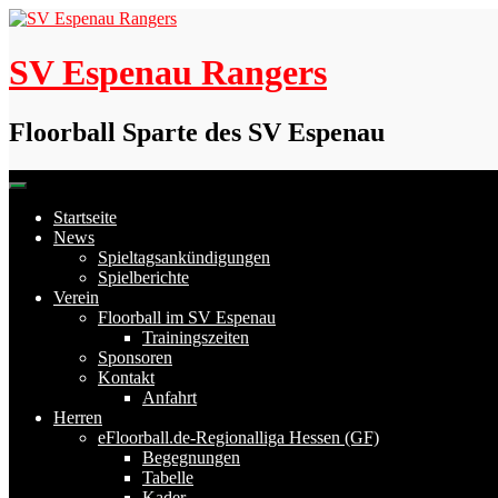
Skip
to
content
SV Espenau Rangers
Floorball Sparte des SV Espenau
Startseite
News
Spieltagsankündigungen
Spielberichte
Verein
Floorball im SV Espenau
Trainingszeiten
Sponsoren
Kontakt
Anfahrt
Herren
eFloorball.de-Regionalliga Hessen (GF)
Begegnungen
Tabelle
Kader