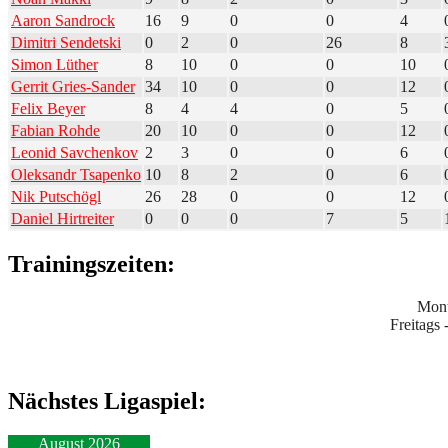
Aaron Sandrock
16
9
0
0
4
Dimitri Sendetski
0
2
0
26
8
Simon Lüther
8
10
0
0
10
Gerrit Gries-Sander
34
10
0
0
12
Felix Beyer
8
4
4
0
5
Fabian Rohde
20
10
0
0
12
Leonid Savchenkov
2
3
0
0
6
Oleksandr Tsapenko
10
8
2
0
6
Nik Putschögl
26
28
0
0
12
Daniel Hirtreiter
0
0
0
7
5
Trainingszeiten:
Mont
Freitags
Nächstes Ligaspiel:
August 2026