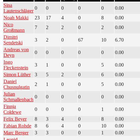
Sina
0
0
0
0
0
0.00
Lautenschläger
Noah Makki
23
17
4
0
8
0.00
Nico
7
2
2
0
2
0.00
Großmann
Dimitri
3
2
0
67
10
6.70
Sendetski
Andreas von
0
0
0
0
0
0.00
Deyn
Ingo
3
1
0
0
5
0.00
Fleckenstein
Simon Lüther
3
5
2
0
6
0.00
Daniel
2
1
0
0
5
0.00
Chusnulgatin
Julian
0
0
0
0
0
0.00
Schmallenbach
Finnja
0
0
0
0
1
0.00
Coldewe
Felix Beyer
8
3
4
0
8
0.00
Fabian Rohde
8
6
4
0
10
0.00
Marc Berger
3
3
0
0
1
0.00
Leonid