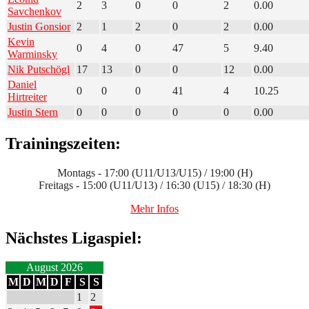
2
3
0
0
2
0.00
Savchenkov
Justin Gonsior
2
1
2
0
2
0.00
Kevin
0
4
0
47
5
9.40
Warminsky
Nik Putschögl
17
13
0
0
12
0.00
Daniel
0
0
0
41
4
10.25
Hirtreiter
Justin Stern
0
0
0
0
0
0.00
Trainingszeiten:
Montags - 17:00 (U11/U13/U15) / 19:00 (H)
Freitags - 15:00 (U11/U13) / 16:30 (U15) / 18:30 (H)
Mehr Infos
Nächstes Ligaspiel:
August 2026
M
D
M
D
F
S
S
1
2