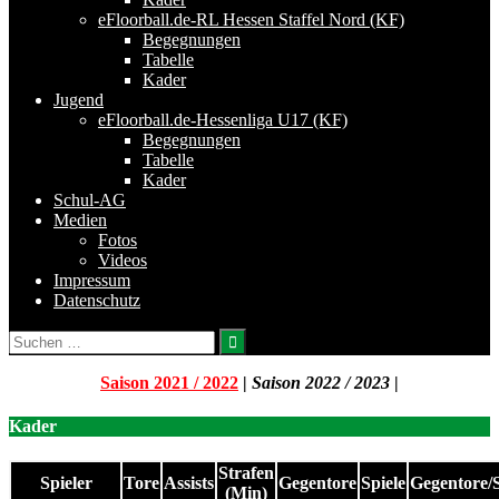
eFloorball.de-RL Hessen Staffel Nord (KF)
Begegnungen
Tabelle
Kader
Jugend
eFloorball.de-Hessenliga U17 (KF)
Begegnungen
Tabelle
Kader
Schul-AG
Medien
Fotos
Videos
Impressum
Datenschutz
Suchen
nach:
Saison 2021 / 2022
|
Saison 2022 / 2023
|
Kader
Strafen
Spieler
Tore
Assists
Gegentore
Spiele
Gegentore/S
(Min)