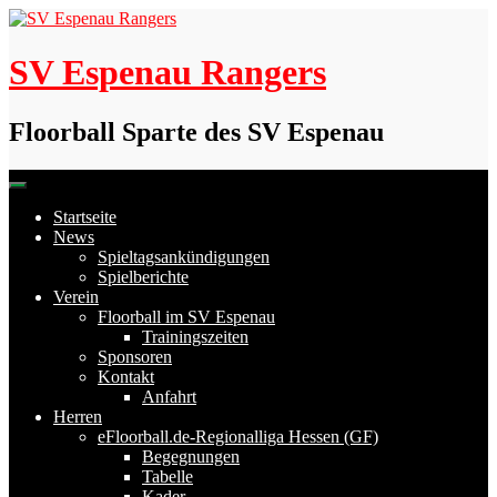
Skip
to
content
SV Espenau Rangers
Floorball Sparte des SV Espenau
Startseite
News
Spieltagsankündigungen
Spielberichte
Verein
Floorball im SV Espenau
Trainingszeiten
Sponsoren
Kontakt
Anfahrt
Herren
eFloorball.de-Regionalliga Hessen (GF)
Begegnungen
Tabelle
Kader